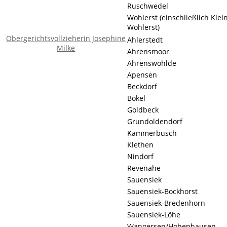
Ruschwedel
Wohlerst (einschließlich Klei
Wohlerst)
Obergerichtsvollzieherin Josephine
Ahlerstedt
Milke
Ahrensmoor
Ahrenswohlde
Apensen
Beckdorf
Bokel
Goldbeck
Grundoldendorf
Kammerbusch
Klethen
Nindorf
Revenahe
Sauensiek
Sauensiek-Bockhorst
Sauensiek-Bredenhorn
Sauensiek-Löhe
Wangersen/Hohenhausen