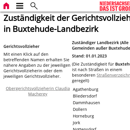
Zuständigkeit der Gerichtsvollzie
in Buxtehude-Landbezirk
Zuständiger Landbezirk (
Alle
Gerichtsvollzieher
Gemeinden außer Buxtehude
Mit einen Klick auf den
Stand: 01.01.2023
betreffenden Namen erhalten Sie
(Die Zuständigkeit für
Buxteh
nähere Angaben zu der jeweiligen
ist nach Straßen in einem
Gerichtsvollzieherin oder dem
besonderen
Straßenverzeich
jeweiligen Gerichtsvollzieher.
geregelt)
Obergerichtsvollzieherin Claudia
Agathenburg
Macherey
Bliedersdorf
Dammhausen
Dollern
Horneburg
Jork
Nottensdorf