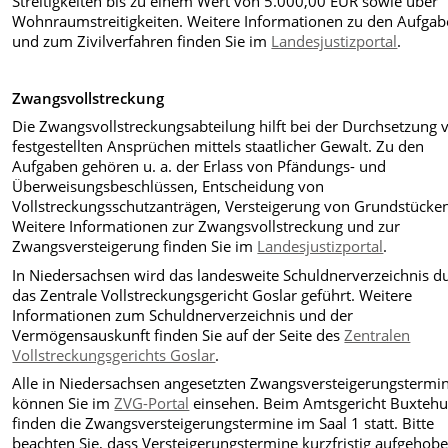
Streitigkeiten bis zu einem Wert von 5.000,00 EUR sowie über
Wohnraumstreitigkeiten. Weitere Informationen zu den Aufga
und zum Zivilverfahren finden Sie im
Landesjustizportal
.
Zwangsvollstreckung
Die Zwangsvollstreckungsabteilung hilft bei der Durchsetzung 
festgestellten Ansprüchen mittels staatlicher Gewalt. Zu den
Aufgaben gehören u. a. der Erlass von Pfändungs- und
Überweisungsbeschlüssen, Entscheidung von
Vollstreckungsschutzanträgen, Versteigerung von Grundstücke
Weitere Informationen zur Zwangsvollstreckung und zur
Zwangsversteigerung finden Sie im
Landesjustizportal
.
In Niedersachsen wird das landesweite Schuldnerverzeichnis d
das Zentrale Vollstreckungsgericht Goslar geführt. Weitere
Informationen zum Schuldnerverzeichnis und der
Vermögensauskunft finden Sie auf der Seite des
Zentralen
Vollstreckungsgerichts Goslar
.
Alle in Niedersachsen angesetzten Zwangsversteigerungstermi
können Sie im
ZVG-Portal
einsehen. Beim Amtsgericht Buxteh
finden die Zwangsversteigerungstermine im Saal 1 statt. Bitte
beachten Sie, dass Versteigerungstermine kurzfristig aufgehob